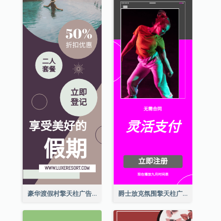
豪华渡假村擎天柱广告
爵士放克氛围擎天柱广告