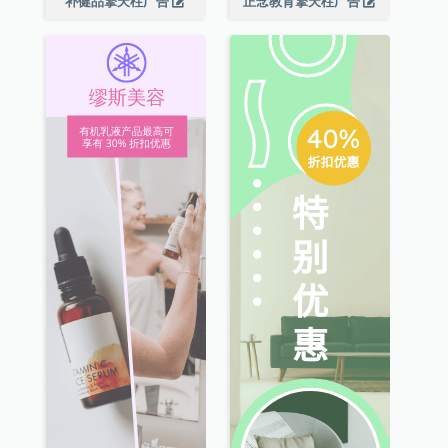
补健品擎天柱广告
正念教育擎天柱广告