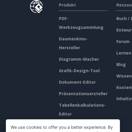
Produkt
Ressou
PDF-
Buch /
Werkzeugsammlung
Entwur
Daumenkino-
Forum
Hersteller
Lernen
Diagramm-Macher
Blog
Grafik-Design-Tool
Wissen
Dokument-Editor
Kosten
Präsentationsersteller
Inhalts
Tabellenkalkulations-
Editor
Preisgestaltung
We use cookies to offer you a better experience. By