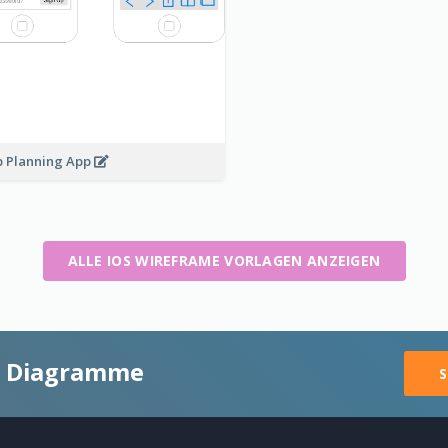
p Planning App
ALLE IOS WIREFRAME VORLAGEN ANZEIGEN
ge Diagramme
S