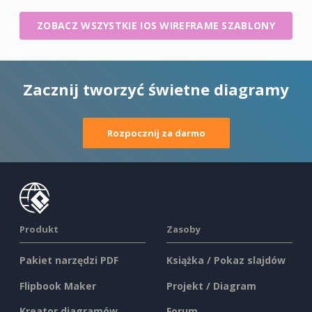
ZOBACZ WSZYSTKIE IOS WIREFRAME SZABLONY
Zacznij tworzyć świetne diagramy
Rozpocznij za darmo
Produkt
Zasoby
Pakiet narzędzi PDF
Książka / Pokaz slajdów
Flipbook Maker
Projekt / Diagram
Kreator diagramów
Forum