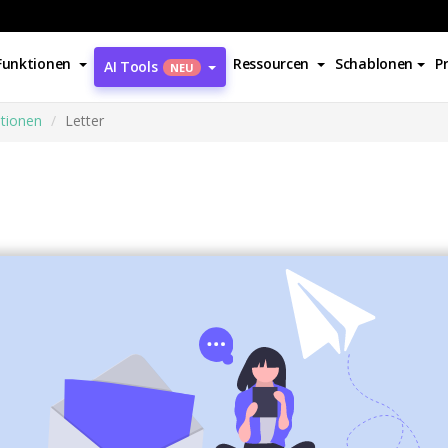
Funktionen
Ressourcen
Schablonen
P
AI Tools
NEU
ationen
Letter