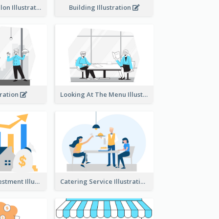
Eco-friendly Salon Illustration
Building Illustration
tration
Looking At The Menu Illustration
Real Estate Investment Illustration
Catering Service Illustration