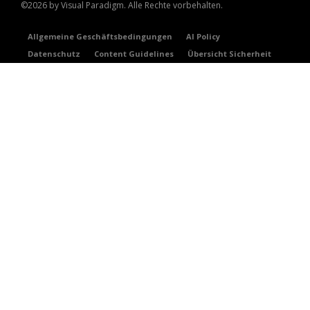
©2026 by Visual Paradigm. Alle Rechte vorbehalten.
Allgemeine Geschäftsbedingungen
AI Policy
Datenschutz
Content Guidelines
Übersicht Sicherheit