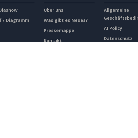
 Diashow
Über uns
Allgemeine
Geschäftsbedi
f / Diagramm
Was gibt es Neues?
AI Policy
Pressemappe
Datenschutz
Kontakt
Content Guidel
Übersicht Siche
Mißbrauch mel
lose Tools
verzeichnis
lgemeine Geschäftsbedingungen
AI Policy
Datenschutz
Content Gui