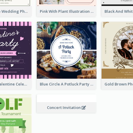
Green Simple Wedding Photo Wedding Invitation
Pink With Plant Illustration Wedding Party Invitation
Lovely Pink Valentine Celebration Invitation Design Ideas
Blue Circle A Potluck Party Invitation
Concert Invitation