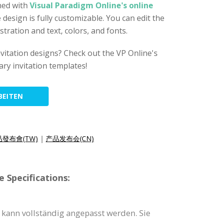
ned with
Visual Paradigm Online's online
e design is fully customizable. You can edit the
stration and text, colors, and fonts.
nvitation designs? Check out the VP Online's
ry invitation templates!
BEITEN
發布會(TW)
|
产品发布会(CN)
 Specifications:
 kann vollständig angepasst werden. Sie