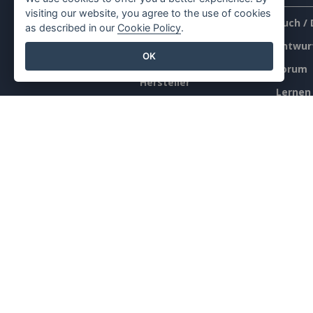
visiting our website, you agree to the use of cookies
PDF-
Buch /
as described in our
Cookie Policy
.
Werkzeugsammlung
Entwur
OK
Daumenkino-
Forum
Hersteller
Lernen
Diagramm-Macher
Blog
Grafik-Design-Tool
Wissen
Dokument-Editor
Kosten
Präsentationsersteller
Inhalts
Tabellenkalkulations-
Editor
Preisgestaltung
©2026 by Visual Paradigm. Alle Rechte vorbehalten.
Al