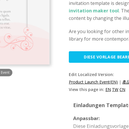
invitation template is desig
invitation maker tool
. Th
content by changing the illu
Are you looking for other i
library for more contempora
DIESE VORLAGE BEAR
 Event
Edit Localized Version:
Product Launch Event(EN)
|
產品
View this page in:
EN
TW
CN
Einladungen Template
Anpassbar:
Diese Einladungsvorlage