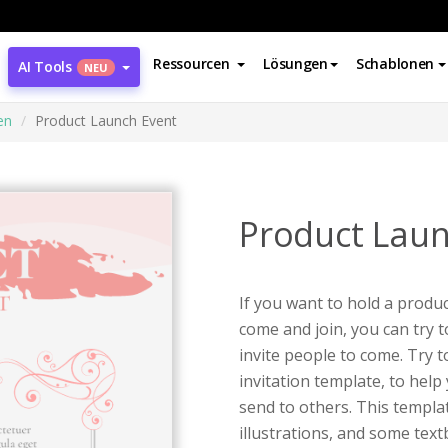
Ressourcen
Lösungen
Schablonen
AI Tools
NEU
en
Product Launch Event
Product Laun
If you want to hold a produc
come and join, you can try t
invite people to come. Try t
invitation template, to help
send to others. This templa
illustrations, and some tex