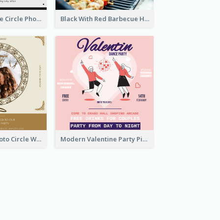
Black And White Circle Photo Thanksgiving Dinner Invitation
Black With Red Barbecue Housewarming Invitation
Gold Brown Photo Circle Wedding Invitation
Modern Valentine Party Pink Invitation Design Templates