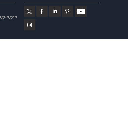
ngungen
Ausgewählte Produkte
ines
rheit
Visuelles Paradigma Online
den
Visuelles Paradigma
Schreibtisch
delines
Übersicht Sicherheit