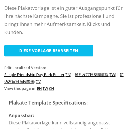
Diese Plakatvorlage ist ein guter Ausgangspunkt für
Ihre nächste Kampagne. Sie ist professionell und
bringt Ihnen mehr Aufmerksamkeit, Klicks und
Kunden.
DIESE VORLAGE BEARBEITEN
Edit Localized Version:
Simple Friendship Day Park Poster(EN)
|
簡約友誼日樂園海報(TW)
|
简
约友谊日乐园海报(CN)
View this page in:
EN
TW
CN
Plakate Template Specifications:
Anpassbar:
Diese Plakatvorlage kann vollständig angepasst