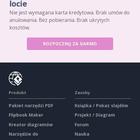
locie
Nie jest wymagana karta kredytowa. Brak umów do
anulowania. Bez pobierania. Brak ukrytych
kosztów.
ROZPOCZNIJ ZA DARMO
Produkt
Zasoby
Pakiet narzędzi PDF
Książka / Pokaz slajdów
Flipbook Maker
Projekt / Diagram
Kreator diagramów
Forum
Narzędzie do
Nauka