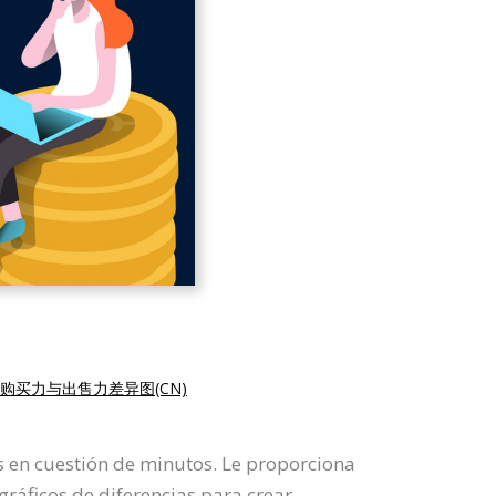
购买力与出售力差异图(CN)
s en cuestión de minutos. Le proporciona
 gráficos de diferencias para crear