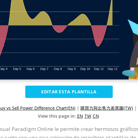
EDITAR ESTA PLANTILLA
uy vs Sell Power Difference Chart(EN)
|
購買力與出售力差異圖(TW)
|
View this page in:
EN
TW
CN
Visual Paradigm Online le permite crear hermosos gráfico
r junto con una rica colección de increíbles plantillas de