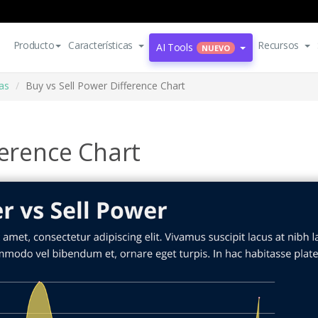
Producto
Características
Recursos
AI Tools
NUEVO
ias
Buy vs Sell Power Difference Chart
ference Chart