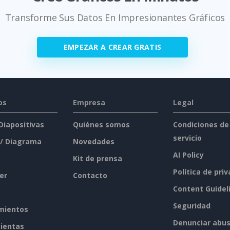
Transforme Sus Datos En Impresionantes Gráficos
EMPEZAR A CREAR GRATIS
os
Empresa
Legal
 Diapositivas
Quiénes somos
Condiciones de
servicio
 / Diagrama
Novedades
AI Policy
Kit de prensa
Política de pri
er
Contacto
Content Guidel
Seguridad
mientos
Denunciar abu
ientas