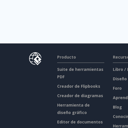
Producto
Recurs
Suite de herramientas
Libro /
PDF
Diseño
Creador de Flipbooks
Foro
Creador de diagramas
Aprend
Herramienta de
Blog
diseño gráfico
Conoci
Editor de documentos
Herram