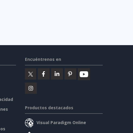
Encuéntrenos en
vacidad
Productos destacados
ines
Visual Paradigm Online
sos