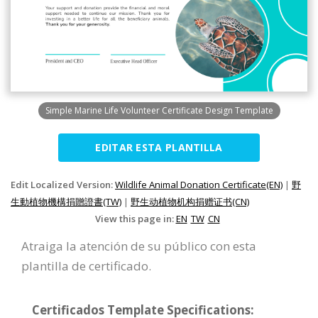
Simple Marine Life Volunteer Certificate Design Template
EDITAR ESTA PLANTILLA
Edit Localized Version:
Wildlife Animal Donation Certificate(EN)
|
野
生動植物機構捐贈證書(TW)
|
野生动植物机构捐赠证书(CN)
View this page in:
EN
TW
CN
Atraiga la atención de su público con esta
plantilla de certificado.
Certificados Template Specifications: