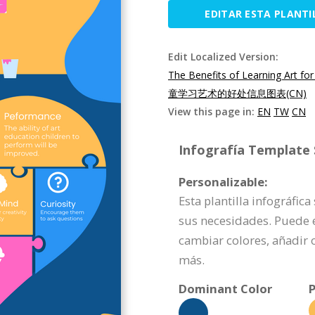
EDITAR ESTA PLANTI
Edit Localized Version:
The Benefits of Learning Art for
童学习艺术的好处信息图表(CN)
View this page in:
EN
TW
CN
Infografía Template S
Personalizable:
Esta plantilla infográfic
sus necesidades. Puede 
cambiar colores, añadir
más.
Dominant Color
P