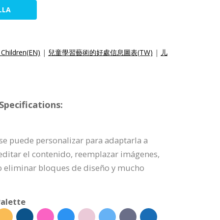
LLA
 Children(EN)
|
兒童學習藝術的好處信息圖表(TW)
|
儿
pecifications:
a se puede personalizar para adaptarla a
editar el contenido, reemplazar imágenes,
 o eliminar bloques de diseño y mucho
alette