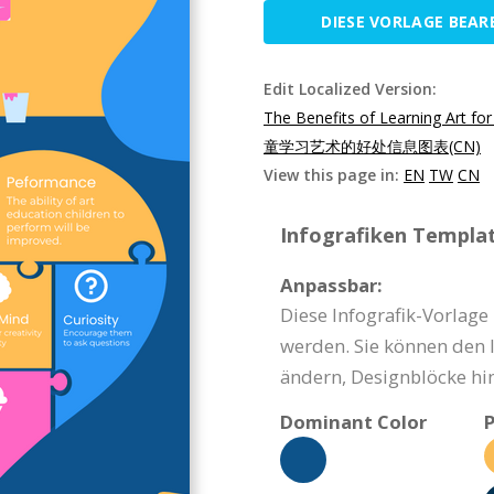
DIESE VORLAGE BEAR
Edit Localized Version:
The Benefits of Learning Art for
童学习艺术的好处信息图表(CN)
View this page in:
EN
TW
CN
Infografiken Templat
Anpassbar:
Diese Infografik-Vorlage
werden. Sie können den I
ändern, Designblöcke hi
Dominant Color
P