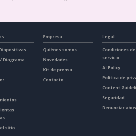
os
Empresa
Legal
 Diapositivas
Quiénes somos
Condiciones de
servicio
 / Diagrama
Novedades
AI Policy
Kit de prensa
Política de pri
er
Contacto
Content Guidel
Seguridad
mientos
Denunciar abu
ientas
tas
l sitio