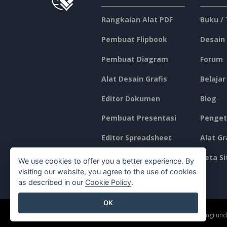
Rangkaian Alat PDF
Buku /
Pembuat Flipbook
Desain
Pembuat Diagram
Forum
Alat Desain Grafis
Belajar
Editor Dokumen
Blog
Pembuat Presentasi
Penget
Editor Spreadsheet
Alat Gr
Harga
Peta Si
We use cookies to offer you a better experience. By
visiting our website, you agree to the use of cookies
as described in our
Cookie Policy
.
OK
©2026 by Visual Paradigm. Semua hak cipta dilindungi un