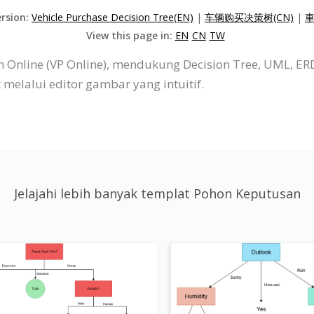
ersion:
Vehicle Purchase Decision Tree(EN)
|
车辆购买决策树(CN)
|
車
View this page in:
EN
CN
TW
 Online (VP Online), mendukung Decision Tree, UML, ER
elalui editor gambar yang intuitif.
Jelajahi lebih banyak templat Pohon Keputusan