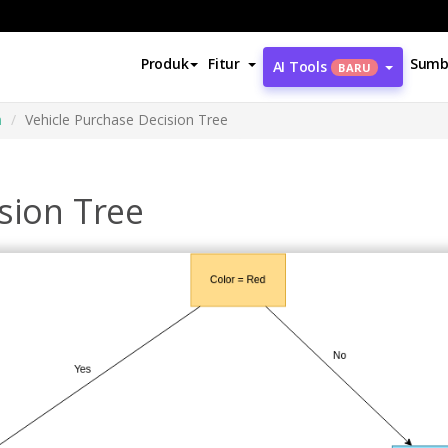
Produk
Fitur
Sumb
AI Tools
BARU
n
Vehicle Purchase Decision Tree
sion Tree