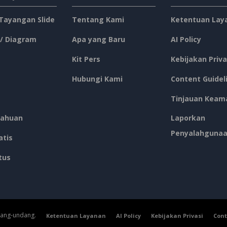
 Tayangan Slide
Tentang Kami
Ketentuan Lay
 / Diagram
Apa yang Baru
AI Policy
Kit Pers
Kebijakan Priva
Hubungi Kami
Content Guidel
Tinjauan Keam
ahuan
Laporkan
Penyalahguna
atis
tus
dang-undang.
Ketentuan Layanan
AI Policy
Kebijakan Privasi
Cont