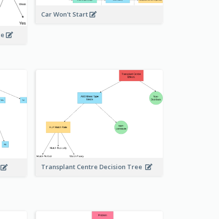
Car Won't Start
le
Transplant Centre Decision Tree
e