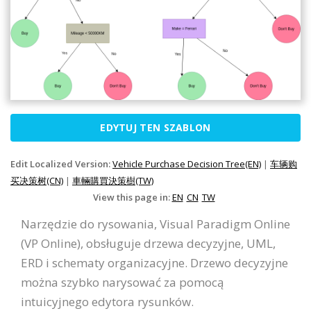
EDYTUJ TEN SZABLON
Edit Localized Version:
Vehicle Purchase Decision Tree(EN)
|
车辆购
买决策树(CN)
|
車輛購買決策樹(TW)
View this page in:
EN
CN
TW
Narzędzie do rysowania, Visual Paradigm Online
(VP Online), obsługuje drzewa decyzyjne, UML,
ERD i schematy organizacyjne. Drzewo decyzyjne
można szybko narysować za pomocą
intuicyjnego edytora rysunków.