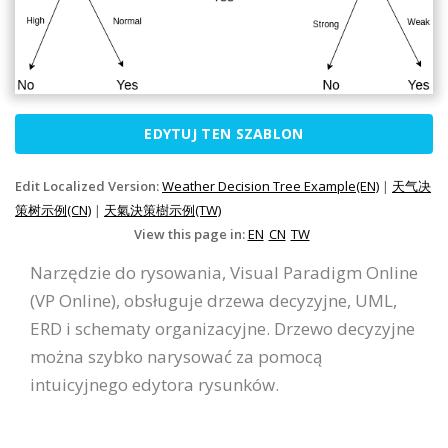
EDYTUJ TEN SZABLON
Edit Localized Version:
Weather Decision Tree Example(EN)
|
天气决
策树示例(CN)
|
天氣決策樹示例(TW)
View this page in:
EN
CN
TW
Narzędzie do rysowania, Visual Paradigm Online
(VP Online), obsługuje drzewa decyzyjne, UML,
ERD i schematy organizacyjne. Drzewo decyzyjne
można szybko narysować za pomocą
intuicyjnego edytora rysunków.