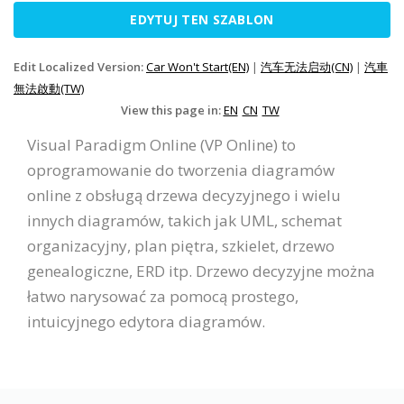
EDYTUJ TEN SZABLON
Edit Localized Version:
Car Won't Start(EN)
|
汽车无法启动(CN)
|
汽車
無法啟動(TW)
View this page in:
EN
CN
TW
Visual Paradigm Online (VP Online) to
oprogramowanie do tworzenia diagramów
online z obsługą drzewa decyzyjnego i wielu
innych diagramów, takich jak UML, schemat
organizacyjny, plan piętra, szkielet, drzewo
genealogiczne, ERD itp. Drzewo decyzyjne można
łatwo narysować za pomocą prostego,
intuicyjnego edytora diagramów.