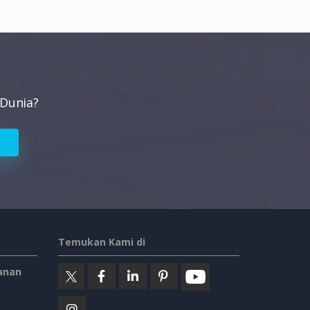
 Dunia?
Temukan Kami di
anan