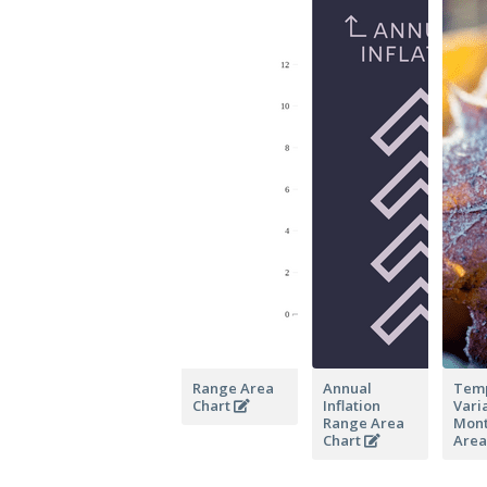
Range Area
Annual
Temp
Chart
Inflation
Vari
Range Area
Mont
Chart
Area