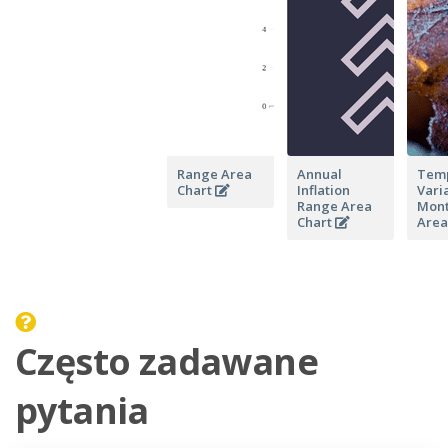
Range Area
Annual
Temp
Chart
Inflation
Vari
Range Area
Mont
Chart
Area
Często zadawane
pytania