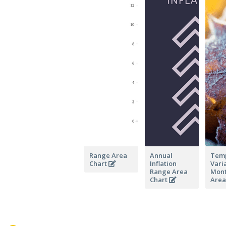
Range Area
Annual
Temp
Chart
Inflation
Vari
Range Area
Mont
Chart
Area