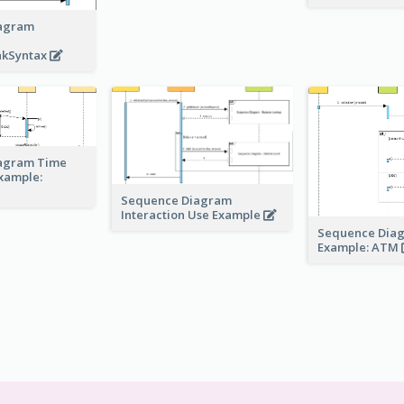
agram
akSyntax
agram Time
Example:
Sequence Diagram
Interaction Use Example
Sequence Dia
Example: ATM