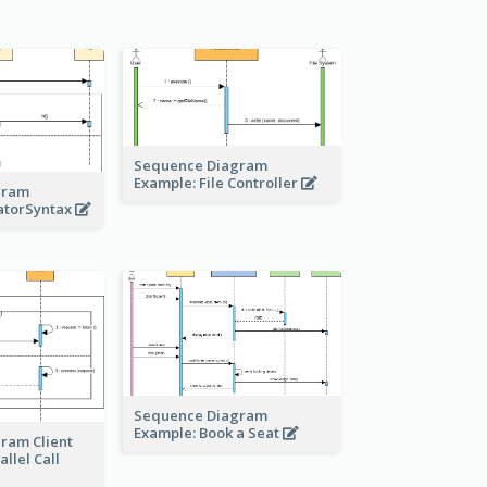
Sequence Diagram
Example: File Controller
gram
atorSyntax
Sequence Diagram
Example: Book a Seat
ram Client
llel Call