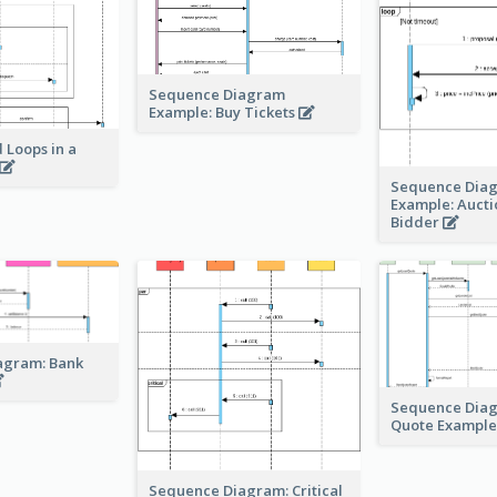
Sequence Diagram
Example: Buy Tickets
 Loops in a
Sequence Dia
Example: Auct
Bidder
agram: Bank
Sequence Dia
Quote Exampl
Sequence Diagram: Critical