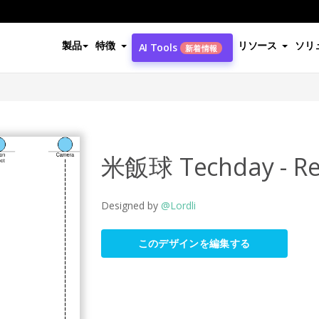
製品
特徴
リソース
ソリ
AI Tools
新着情報
米飯球 Techday - Reg
Designed by
@Lordli
このデザインを編集する