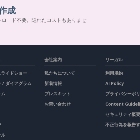
作成
ンロード不要。隠れたコストもありませ
ス
会社案内
リーガル
 スライドショー
私たちについて
利用規約
 / ダイアグラム
新着情報
AI Policy
ラム
プレスキット
プライバシーポ
お問い合わせ
Content Guidel
セキュリティ概
ジ
不正行為を報告
ール