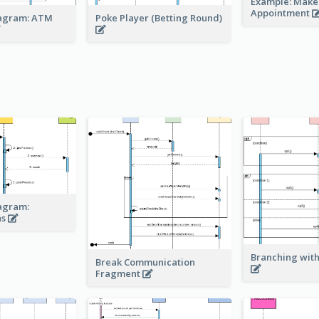
Example: Make
Appointment
agram: ATM
Poke Player (Betting Round)
agram:
ns
Branching with
Break Communication
Fragment