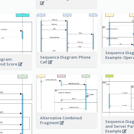
Sequence Dia
Sequence Diagram: Phone
Example: Oper
agram:
Call
and Score
Alternative Combined
Sequence Diag
Fragment
and Server Para
Example