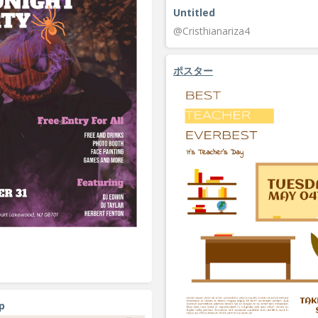
Untitled
@Cristhianariza4
ポスター
p