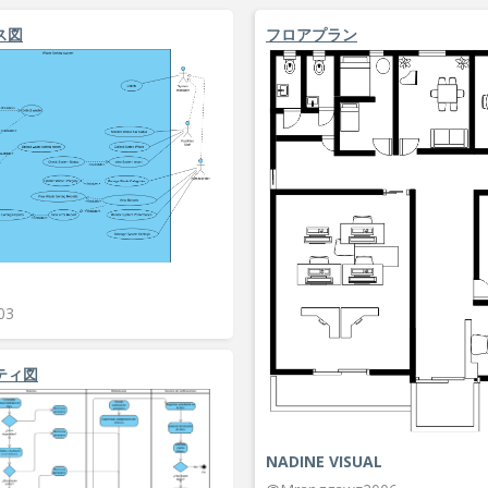
ス図
フロアプラン
03
ティ図
NADINE VISUAL