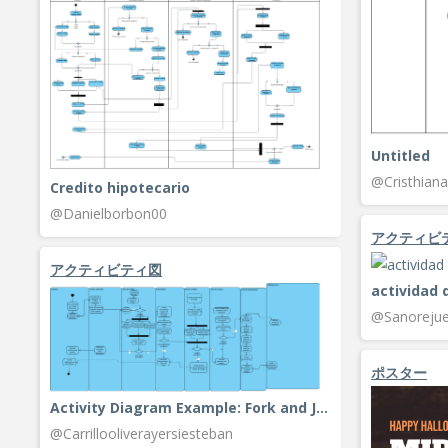
Untitled
@Cristhiana
Credito hipotecario
@Danielborbon00
アクティビ
アクティビティ図
actividad 
@Sanorejue
ポスター
Activity Diagram Example: Fork and Join
@Carrillooliverayersiesteban