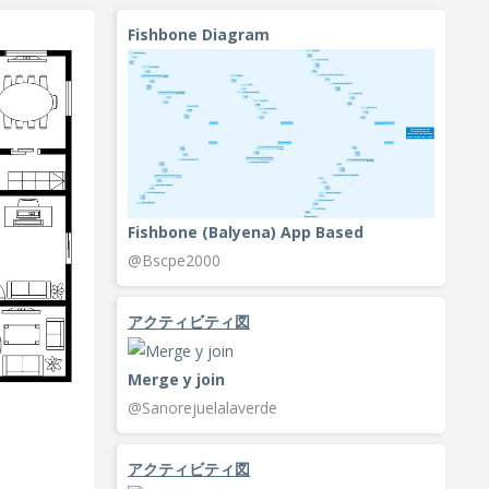
Fishbone Diagram
Fishbone (Balyena) App Based
@Bscpe2000
アクティビティ図
Merge y join
@Sanorejuelalaverde
アクティビティ図