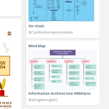
Sin título
@Carrillooliverayersiesteban
Mind Map
Information Architecture HIMASync
@Janegwenogia02