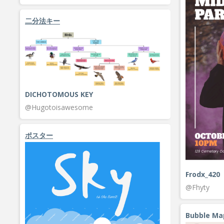
二分法キー
DICHOTOMOUS KEY
@Hugotoisawesome
ポスター
Frodx_420
@Fhyty
Bubble Ma