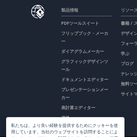
製品情報
リソー
PDFツールスイート
書籍 /
フリップブック・メーカ
デザイン
ー
フォー
ダイアグラムメーカー
学ぶ
グラフィックデザインツ
ブログ
ール
ナレッ
ドキュメントエディター
無料ツ
プレゼンテーションメー
サイト
カー
表計算エディター
価格
私たちは、より良い経験を提供するためにクッキーを使
用しています。当社のウェブサイトを訪問することによ