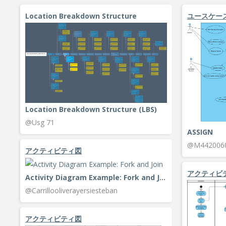
Location Breakdown Structure
ユースケー
Location Breakdown Structure (LBS)
@Usg 71
ASSIGN
@M442006
アクティビティ図
アクティビ
Activity Diagram Example: Fork and Join
@Carrillooliverayersiesteban
アクティビティ図