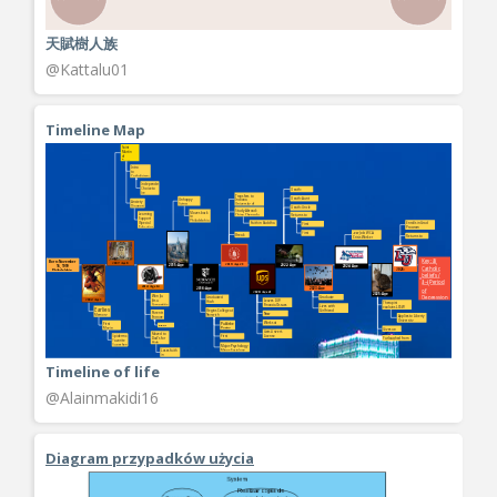
天賦樹人族
@Kattalu01
Timeline Map
Timeline of life
@Alainmakidi16
Diagram przypadków użycia