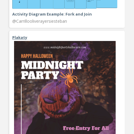
Activity Diagram Example: Fork and Join
@Carrillooliverayersiesteban
Plakaty