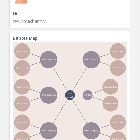
Hi
@Alomachemvv
Bubble Map