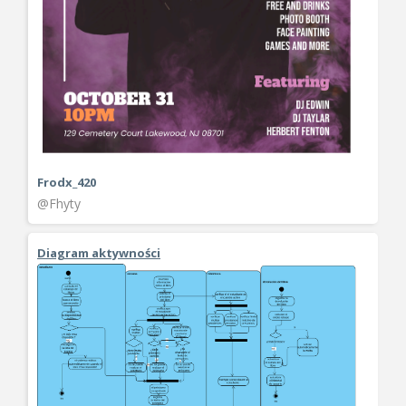
Frodx_420
@Fhyty
Diagram aktywności