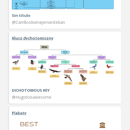
Sin título
@Carrillooliverayersiesteban
Klucz dychotomiczny
DICHOTOMOUS KEY
@Hugotoisawesome
Plakaty