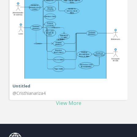
Untitled
@Cristhianariza4
View More