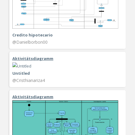
Credito hipotecario
@Danielborbon00
Aktivitätsdiagramm
Untitled
@Cristhianariza4
Aktivitätsdiagramm