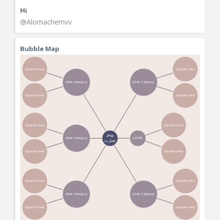
Hi
@Alomachemvv
Bubble Map