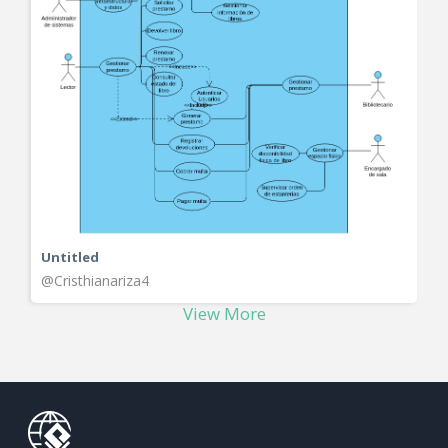
Untitled
@Cristhianariza4
View More