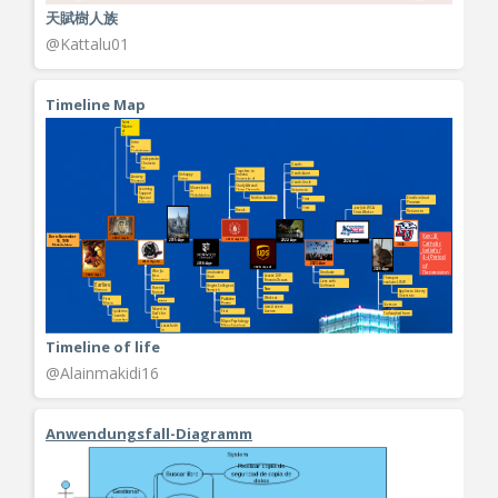
天賦樹人族
@Kattalu01
Timeline Map
Timeline of life
@Alainmakidi16
Anwendungsfall-Diagramm