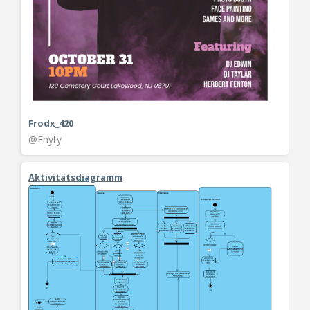
Frodx_420
@Fhyty
Aktivitätsdiagramm