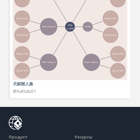
天賦樹人族
View More
@Kattalu01
Продукт
Ресурсы