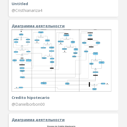
Untitled
@Cristhianariza4
Диаграмма деятельности
Credito hipotecario
@Danielborbon00
Диаграмма деятельности