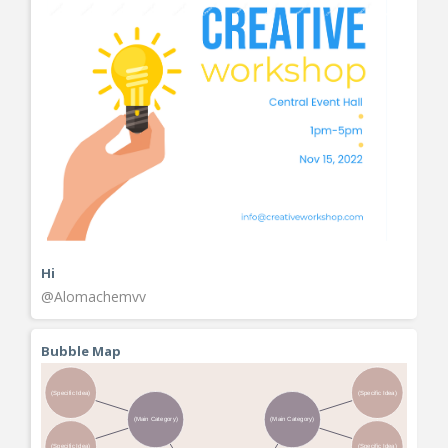
Hi
@Alomachemvv
Bubble Map