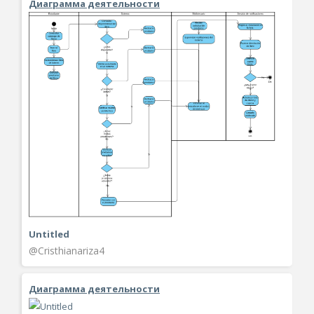
Диаграмма деятельности
Untitled
@Cristhianariza4
Диаграмма деятельности