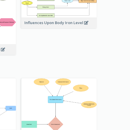
Influences Upon Body Iron Level
g