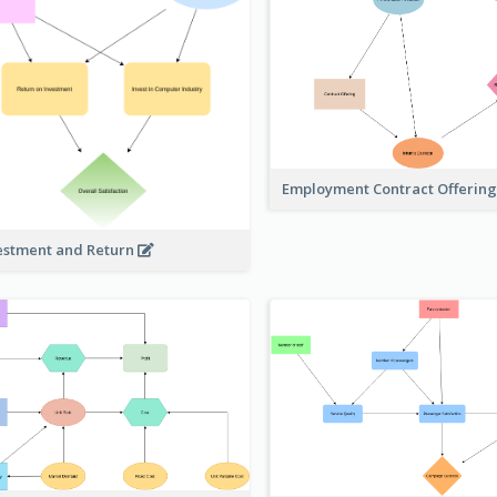
Employment Contract Offerin
estment and Return