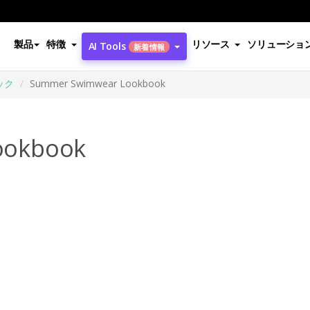
製品
特徴
リソース
ソリューショ
AI Tools
新着情報
ック
Summer Swimwear Lookbook
ookbook