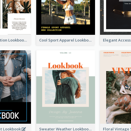
Spring Collection Lookbook
Cool Sport Apparel Lookbook
et Lookbook
Sweater Weather Lookbook