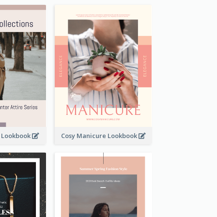
t Lookbook
Cosy Manicure Lookbook