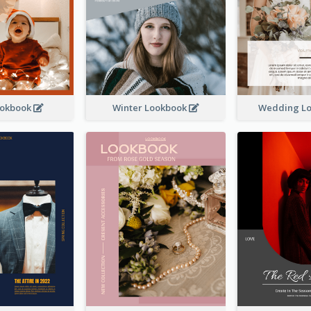
ookbook
Winter Lookbook
Wedding L