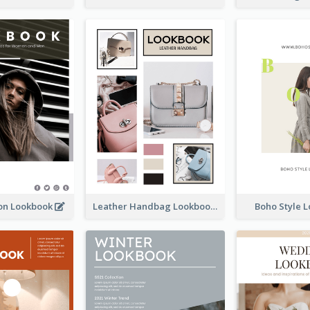
ion Lookbook
Leather Handbag Lookbook
Boho Style 