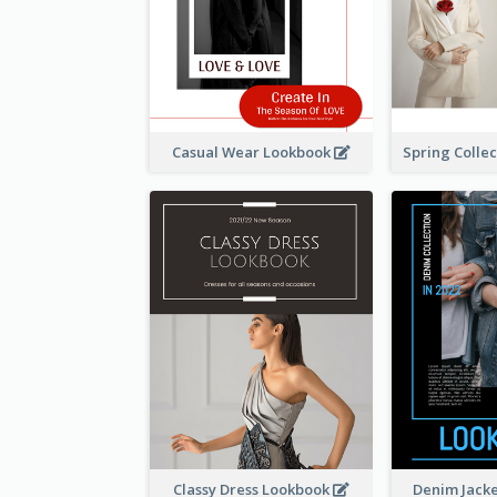
Casual Wear Lookbook
Classy Dress Lookbook
Denim Jack