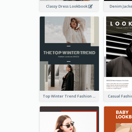
Classy Dress Lookbook
Denim Jack
Top Winter Trend Fashion Lookbook
Casual Fash