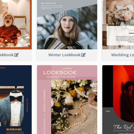
ookbook
Winter Lookbook
Wedding L