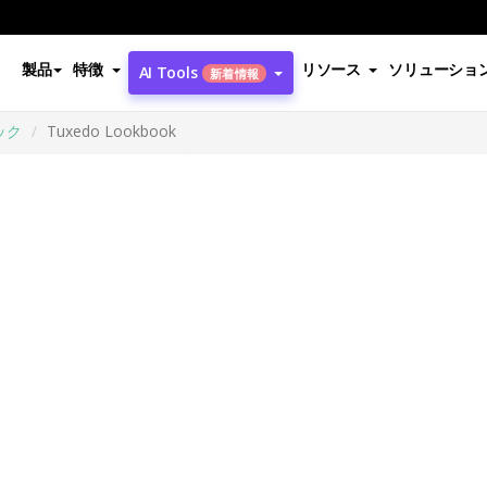
製品
特徴
リソース
ソリューショ
AI Tools
新着情報
ック
Tuxedo Lookbook