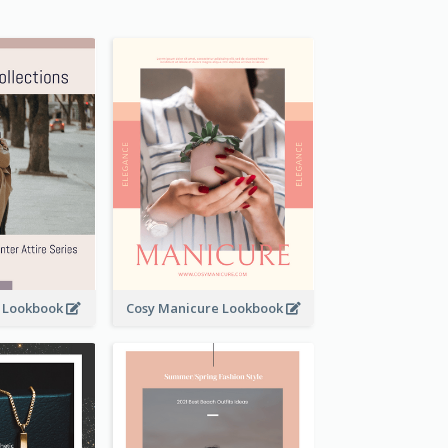
t Lookbook
Cosy Manicure Lookbook