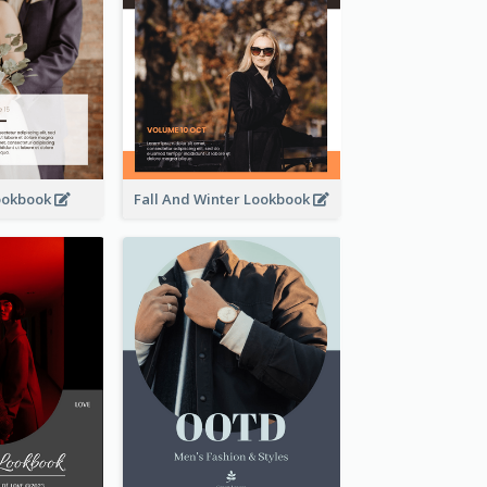
ookbook
Fall And Winter Lookbook