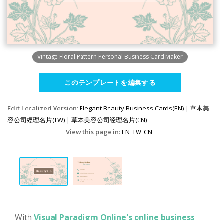
Vintage Floral Pattern Personal Business Card Maker
このテンプレートを編集する
Edit Localized Version:
Elegant Beauty Business Cards(EN)
|
草本美
容公司經理名片(TW)
|
草本美容公司经理名片(CN)
View this page in:
EN
TW
CN
With
Visual Paradigm Online's online business