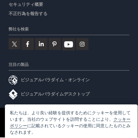
セキュリティ概要
不正行為を報告する
弊社を検索
注目の製品
ビジュアルパラダイム・オンライン
ビジュアルパラダイムデスクトップ
私たちは、より良い経験を提供するためにクッキーを使用して
©2026 by Visual Paradigm. 全ての権利を有する
利用規約
います。当社のウェブサイトを訪問することにより、
クッキー
ポリシー
に記載されているクッキーの使用に同意したものとみ
AI Policy
なされます。
プライバシーポリシー
Content Guidelines
セキュリティ概要