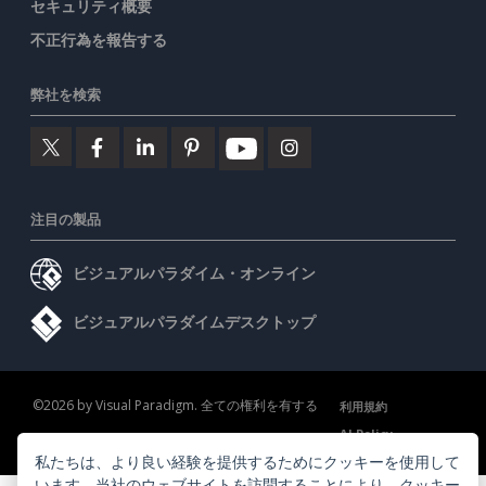
セキュリティ概要
不正行為を報告する
弊社を検索
注目の製品
ビジュアルパラダイム・オンライン
ビジュアルパラダイムデスクトップ
©2026 by Visual Paradigm. 全ての権利を有する
利用規約
AI Policy
私たちは、より良い経験を提供するためにクッキーを使用して
プライバシーポリシー
Content Guidelines
セキュリティ概要
います。当社のウェブサイトを訪問することにより、
クッキー