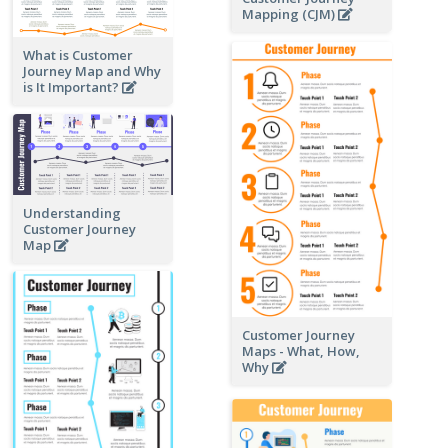
Mapping (CJM)
What is Customer
Journey Map and Why
is It Important?
Understanding
Customer Journey
Map
Customer Journey
Maps - What, How,
Why