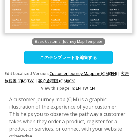
Basic Customer Journey Map Template
このテンプレートを編集する
Edit Localized Version:
Customer Journey Mapping (CJM)(EN)
|
客戶
旅程圖 (CJM)(TW)
|
客户旅程图 (CJM)(CN)
View this page in:
EN
TW
CN
A customer journey map (CJM) is a graphic
illustration of the experience of your customer.
This helps you to observe the pathway a customer
takes when they order a product, register for a
product or services, or connect with your website
otherwise.