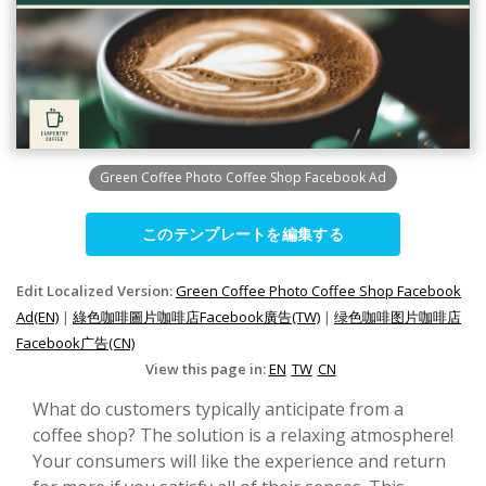
Green Coffee Photo Coffee Shop Facebook Ad
このテンプレートを編集する
Edit Localized Version:
Green Coffee Photo Coffee Shop Facebook
Ad(EN)
|
綠色咖啡圖片咖啡店Facebook廣告(TW)
|
绿色咖啡图片咖啡店
Facebook广告(CN)
View this page in:
EN
TW
CN
What do customers typically anticipate from a
coffee shop? The solution is a relaxing atmosphere!
Your consumers will like the experience and return