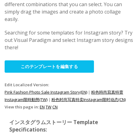
different combinations that you can select. You can
simply drag the images and create a photo collage
easily.
Searching for some templates for Instagram story? Try
out Visual Paradigm and select Instagram story designs
there!
このテンプレートを編集する
Edit Localized Version:
Pink Fashion Photo Sale Instagram Story(EN)
|
粉色時尚寫真特賣
Instagram限時動態(TW)
|
粉色时尚写真特卖Instagram限时动态(CN)
View this page in:
EN
TW
CN
インスタグラムストーリー Template
Specifications: