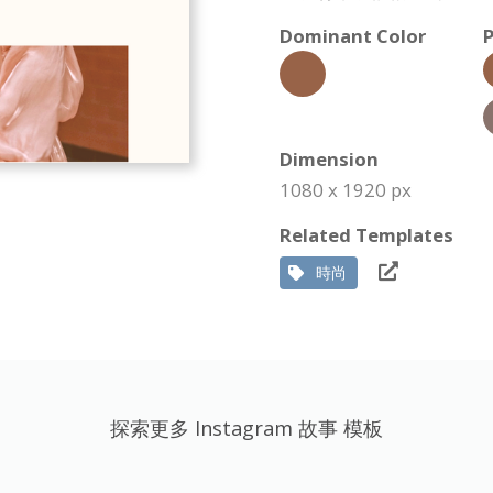
Dominant Color
P
Dimension
1080 x 1920 px
Related Templates
時尚
探索更多 Instagram 故事 模板