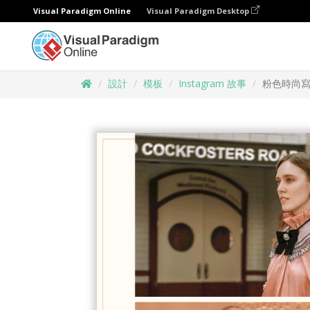
Visual Paradigm Online
Visual Paradigm Desktop
設計
模板
Instagram 故事
粉色時尚寫真