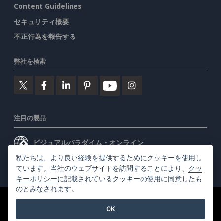
Content Guidelines
セキュリティ概要
不正行為を報告する
弊社を検索
注目の製品
ビジュアルパラダイム・オンライン
私たちは、より良い経験を提供するためにクッキーを使用し
ビジュアルパラダイムデスクトップ
ています。当社のウェブサイトを訪問することにより、
クッ
キーポリシー
に記載されているクッキーの使用に同意したも
のとみなされます。
©2026 by Visual Paradigm. 全ての権利を有する
利用規約
OK
AI Policy