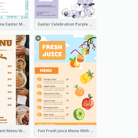
Lovely Baby Tone Easter Menu Design Template
Easter Celebration Purple Dinner Menu Design
Brown Restaurant Menu With Clear Information
Fun Fresh Juice Menu With Graphics Of Fruit