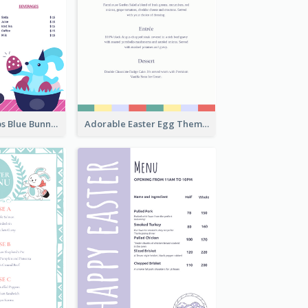
Neon Pink Strips Blue Bunny Discount Menu Design
Adorable Easter Egg Theme Menu Design Template