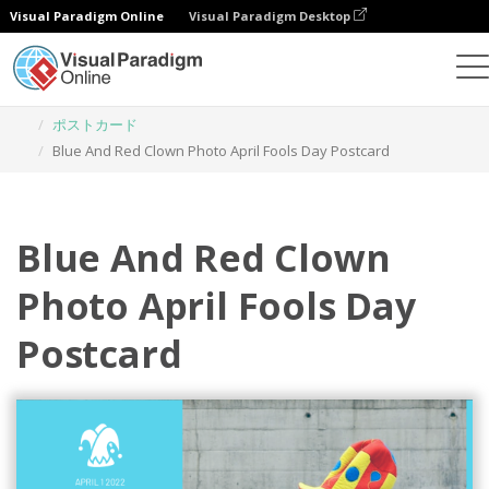
Visual Paradigm Online
Visual Paradigm Desktop
グラフィックデザインツール
テンプレート
ポストカード
Blue And Red Clown Photo April Fools Day Postcard
Blue And Red Clown
Photo April Fools Day
Postcard