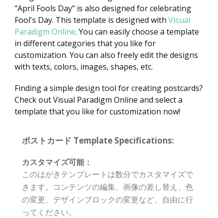
"April Fools Day" is also designed for celebrating
Fool's Day. This template is designed with
Visual
Paradigm Online
. You can easily choose a template
in different categories that you like for
customization. You can also freely edit the designs
with texts, colors, images, shapes, etc.
Finding a simple design tool for creating postcards?
Check out Visual Paradigm Online and select a
template that you like for customization now!
ポストカード Template Specifications:
カスタマイズ可能：
このはがきテンプレートは数分でカスタマイズで
きます。コンテンツの編集、画像の差し替え、色
の変更、デザインブロックの変更など、自由に行
ってください。