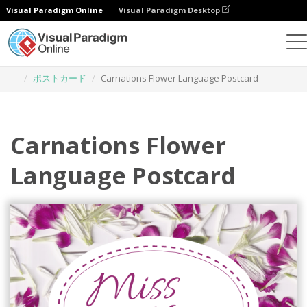
Visual Paradigm Online
Visual Paradigm Desktop
グラフィックデザインツール
テンプレート
ポストカード
Carnations Flower Language Postcard
Carnations Flower
Language Postcard