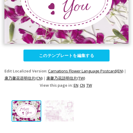
このテンプレートを編集する
Edit Localized Version:
Carnations Flower Language Postcard(EN)
|
康乃馨花语明信片(CN)
|
康馨乃花語明信片(TW)
View this page in:
EN
CN
TW