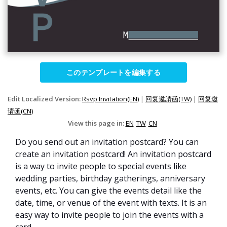
このテンプレートを編集する
Edit Localized Version:
Rsvp Invitation(EN)
|
回复邀請函(TW)
|
回复邀
请函(CN)
View this page in:
EN
TW
CN
Do you send out an invitation postcard? You can
create an invitation postcard! An invitation postcard
is a way to invite people to special events like
wedding parties, birthday gatherings, anniversary
events, etc. You can give the events detail like the
date, time, or venue of the event with texts. It is an
easy way to invite people to join the events with a
card.