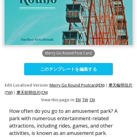
Merry Go Round Post Card
このテンプレートを編集する
Edit Localized Version:
Merry Go Round Postcard(EN)
|
摩天輪明信片
(TW)
|
摩天轮明信片(CN)
View this page in:
EN
TW
CN
How often do you go to an amusement park? A
park with numerous entertainment-related
attractions, including rides, games, and other
activities, is known as an amusement park.