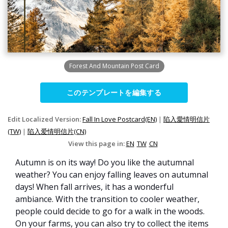
Forest And Mountain Post Card
このテンプレートを編集する
Edit Localized Version:
Fall In Love Postcard(EN)
|
陷入愛情明信片
(TW)
|
陷入爱情明信片(CN)
View this page in:
EN
TW
CN
Autumn is on its way! Do you like the autumnal
weather? You can enjoy falling leaves on autumnal
days! When fall arrives, it has a wonderful
ambiance. With the transition to cooler weather,
people could decide to go for a walk in the woods.
On your farms, you can also try to collect the items