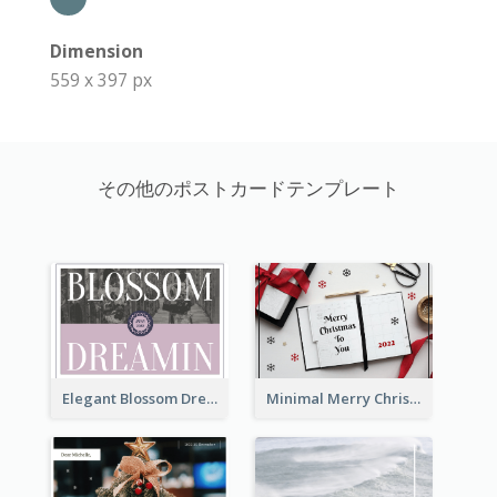
Dimension
559 x 397 px
その他のポストカードテンプレート
Elegant Blossom Dreamy Design Postcard
Minimal Merry Christmas To You Postcard