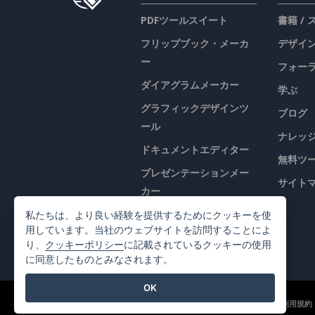
PDFツールスイート
書籍 /
フリップブック・メーカ
デザイン
ー
フォー
ダイアグラムメーカー
学ぶ
グラフィックデザインツ
ブログ
ール
ナレッ
ドキュメントエディター
無料ツ
プレゼンテーションメー
サイト
カー
表計算エディター
私たちは、より良い経験を提供するためにクッキーを使
用しています。当社のウェブサイトを訪問することによ
価格
り、
クッキーポリシー
に記載されているクッキーの使用
に同意したものとみなされます。
OK
©2026 by Visual Paradigm. 全ての権利を有する
利用規約