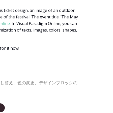
this ticket design, an image of an outdoor
e of the festival. The event title "The May
nline
. In Visual Paradigm Online, you can
ization of texts, images, colors, shapes,
or it now!
差し替え、色の変更、デザインブロックの