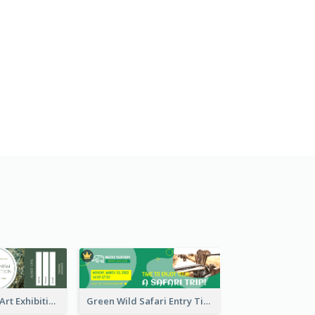
Impressionism Art Exhibition Ticket
Green Wild Safari Entry Ticket Design Idea