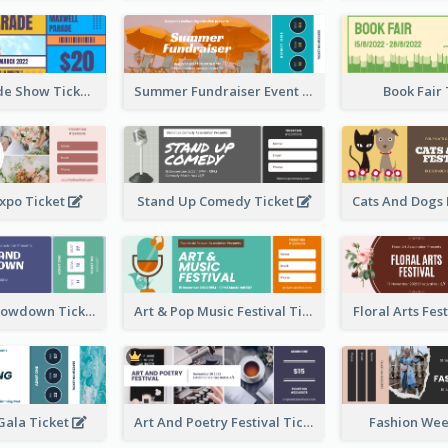
Vibrant Parade Show Ticket Design
Summer Fundraiser Event Ticket
Book Fair
xpo Ticket
Stand Up Comedy Ticket
Rock Band Showdown Ticket
Art & Pop Music Festival Ticket
Floral Arts Fes
ala Ticket
Art And Poetry Festival Ticket
Fashion Wee