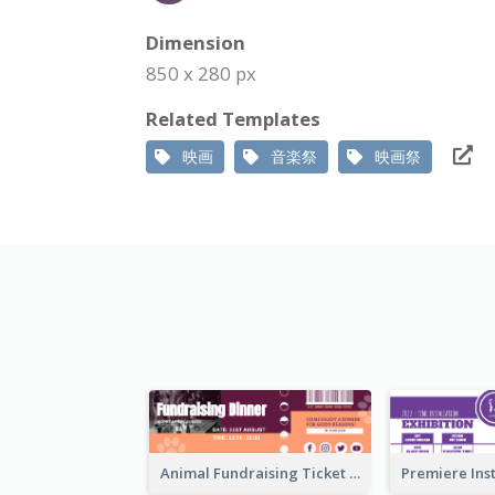
Dimension
850 x 280 px
Related Templates
映画
音楽祭
映画祭
Animal Fundraising Ticket Show Ticket