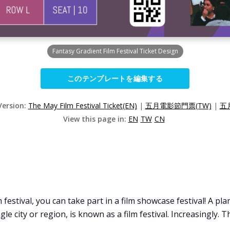
Fantasy Gradient Film Festival Ticket Design
このテンプレートを編集する
Version:
The May Film Festival Ticket(EN)
|
五月電影節門票(TW)
|
五
View this page in:
EN
TW
CN
 festival, you can take part in a film showcase festival! A pl
gle city or region, is known as a film festival. Increasingly. 