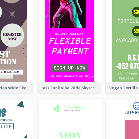
Elegant Vocation Wide Skyscraper Banner Design
Jazz Funk Vibe Wide Skyscraper Banner