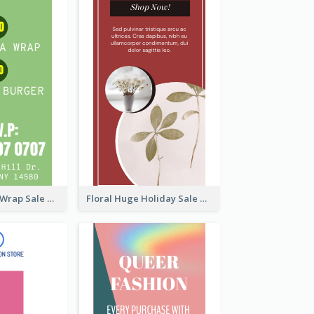
Vegan Tortilla Wrap Sale Wide Skyscraper Banner
Floral Huge Holiday Sale Wide Skyscraper Banner