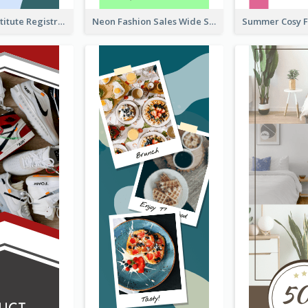
Education Institute Registration Wide Skyscraper Banner
Neon Fashion Sales Wide Skyscraper Banner