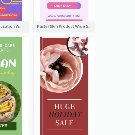
Mindfulness Education Wide Skyscraper Banner
Pastel Skin Product Wide Skyscraper Banner Design