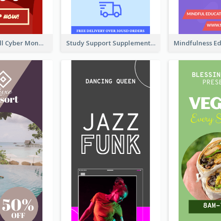
Shopping Mall Cyber Monday Sale Wide Skyscraper Banner
Study Support Supplement Wide Skyscraper Banner Design