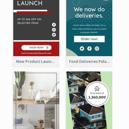
New Product Launch Promotion Wide Skyscraper Banner
Food Deliveries Polaroid Photos Wide Skyscraper Banner