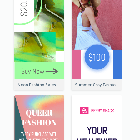
Neon Fashion Sales Wide Skyscraper Banner
Summer Cosy Fashion Wide Skyscraper Banner