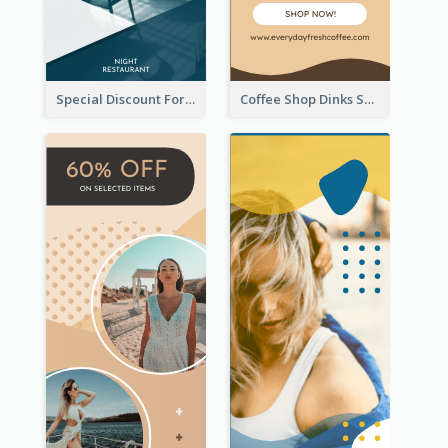
Special Discount For Dinner Wide Skyscraper Banner
Coffee Shop Dinks Sale Wide Skyscraper Banner