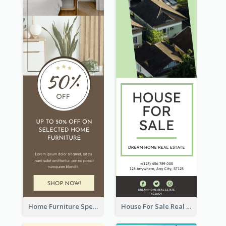
Home Furniture Special Sale Wide Skyscraper Banner
House For Sale Real Estate Agent Wide Skyscraper Banner