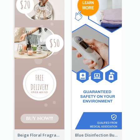
Beige Floral Fragrance Wide Skyscraper Banner Design
Blue Disinfection Business Wide Skyscraper Banner Design