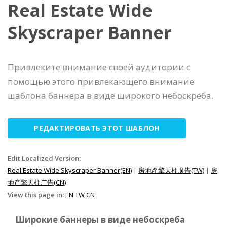
Real Estate Wide
Skyscraper Banner
Привлеките внимание своей аудитории с
помощью этого привлекающего внимание
шаблона баннера в виде широкого небоскреба.
РЕДАКТИРОВАТЬ ЭТОТ ШАБЛОН
Edit Localized Version:
Real Estate Wide Skyscraper Banner(EN)
|
房地產擎天柱廣告(TW)
|
房
地产擎天柱广告(CN)
View this page in:
EN
TW
CN
Широкие баннеры в виде небоскреба