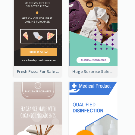
Fresh Pizza For Sale Promotion Wide Skyscraper Banner
Huge Surprise Sale For Today Wide Skyscraper Banner