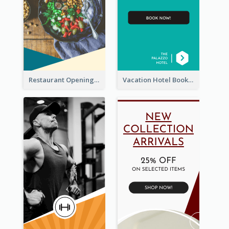
Restaurant Opening Food Ordering Discount Wide Skyscraper Banner
Vacation Hotel Booking Wide Skyscraper Banner