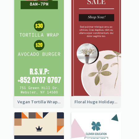
Vegan Tortilla Wrap Sale Wide Skyscraper Banner
Floral Huge Holiday Sale Wide Skyscraper Banner