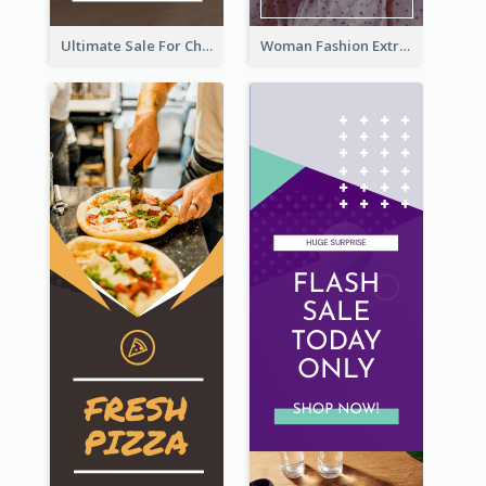
Ultimate Sale For Chocolate And Candies Wide Skyscraper Banner
Woman Fashion Extra Sale Wide Skyscraper Banner