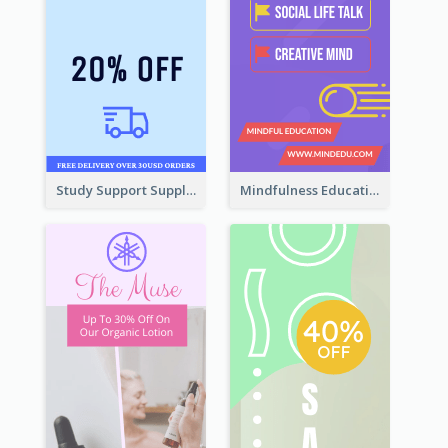
Study Support Supplement Wide Skyscraper Banner Design
Mindfulness Education Wide Skyscraper Banner