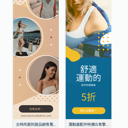
女時尚新到貨品銷售寬擎天柱廣告
運動服配件特價出售擎天柱廣告