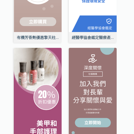
有機芳香劑優惠擎天柱廣告
經醫學協會鑑定醫療產品擎天柱廣告