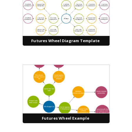
Futures Wheel Diagram Template
Futures Wheel Example