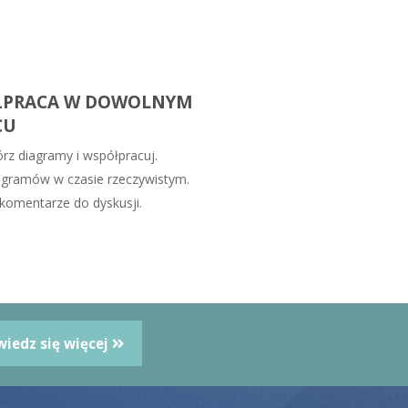
ŁPRACA W DOWOLNYM
CU
órz diagramy i współpracuj.
agramów w czasie rzeczywistym.
omentarze do dyskusji.
iedz się więcej