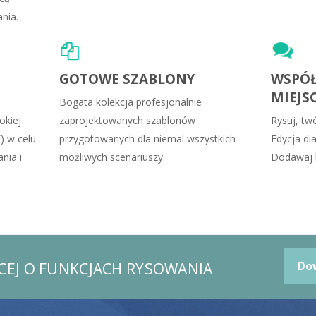
nia.
GOTOWE SZABLONY
WSPÓ
MIEJS
Bogata kolekcja profesjonalnie
okiej
zaprojektowanych szablonów
Rysuj, tw
) w celu
przygotowanych dla niemal wszystkich
Edycja di
nia i
możliwych scenariuszy.
Dodawaj k
ĘCEJ O FUNKCJACH RYSOWANIA
Dow