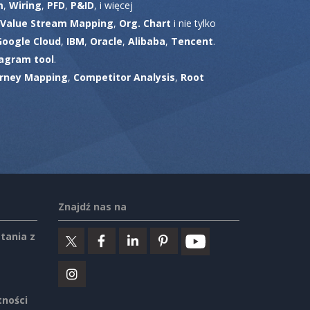
m
,
Wiring
,
PFD
,
P&ID
, i więcej
Value Stream Mapping
,
Org. Chart
i nie tylko
Google Cloud
,
IBM
,
Oracle
,
Alibaba
,
Tencent
.
agram tool
.
rney Mapping
,
Competitor Analysis
,
Root
Znajdź nas na
tania z
tności