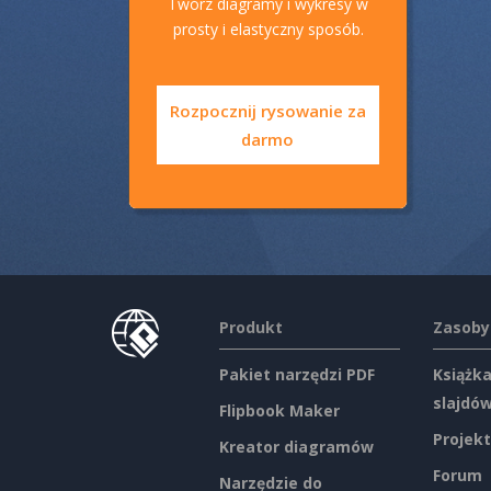
Twórz diagramy i wykresy w
prosty i elastyczny sposób.
Rozpocznij rysowanie za
darmo
Produkt
Zasoby
Pakiet narzędzi PDF
Książka
slajdó
Flipbook Maker
Projekt
Kreator diagramów
Forum
Narzędzie do