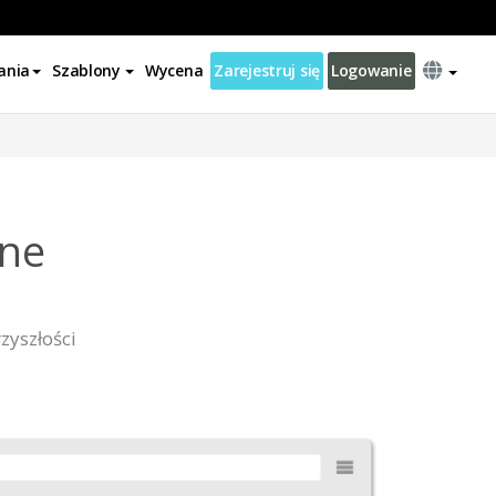
ania
Szablony
Wycena
Zarejestruj się
Logowanie
ine
zyszłości