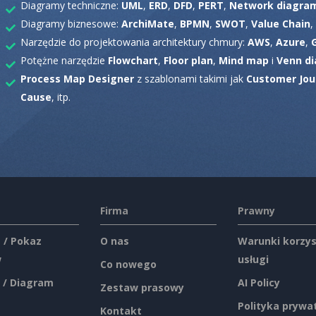
Diagramy techniczne:
UML
,
ERD
,
DFD
,
PERT
,
Network diagra
Diagramy biznesowe:
ArchiMate
,
BPMN
,
SWOT
,
Value Chain
,
Narzędzie do projektowania architektury chmury:
AWS
,
Azure
,
Potężne narzędzie
Flowchart
,
Floor plan
,
Mind map
i
Venn di
Process Map Designer
z szablonami takimi jak
Customer Jou
Cause
, itp.
Firma
Prawny
 / Pokaz
O nas
Warunki korzys
w
usługi
Co nowego
 / Diagram
AI Policy
Zestaw prasowy
Polityka prywa
Kontakt