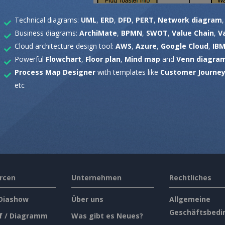
Technical diagrams:
UML
,
ERD
,
DFD
,
PERT
,
Network diagram
Business diagrams:
ArchiMate
,
BPMN
,
SWOT
,
Value Chain
,
V
Cloud architecture design tool:
AWS
,
Azure
,
Google Cloud
,
IB
Powerful
Flowchart
,
Floor plan
,
Mind map
and
Venn diagram
Process Map Designer
with templates like
Customer Journe
etc
rcen
Unternehmen
Rechtliches
 Diashow
Über uns
Allgemeine
Geschäftsbedi
f / Diagramm
Was gibt es Neues?