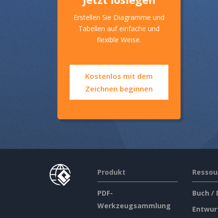
Erstellen Sie Diagramme und
Tabellen auf einfache und
flexible Weise.
Kostenlos mit dem
Zeichnen beginnen
Produkt
Ressou
PDF-
Buch /
Werkzeugsammlung
Entwur