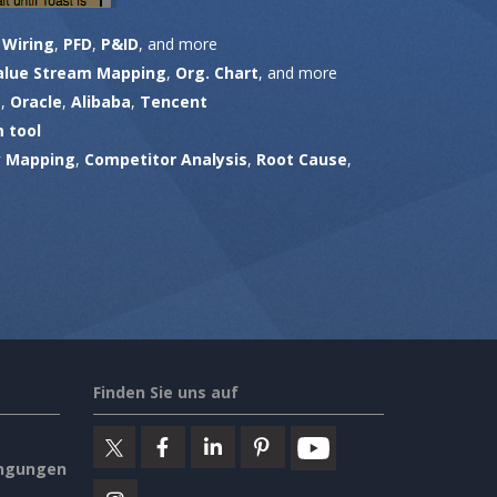
,
Wiring
,
PFD
,
P&ID
, and more
alue Stream Mapping
,
Org. Chart
, and more
M
,
Oracle
,
Alibaba
,
Tencent
 tool
y Mapping
,
Competitor Analysis
,
Root Cause
,
Finden Sie uns auf
ngungen