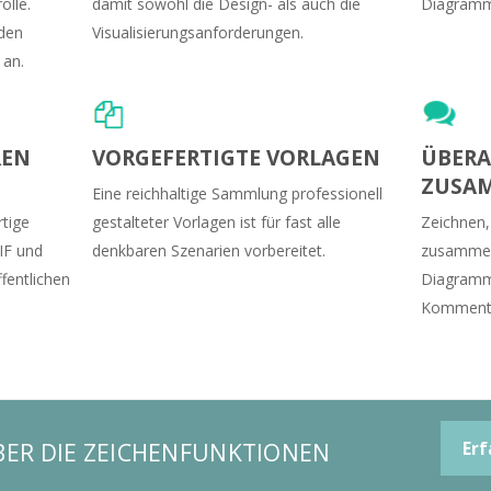
olle.
damit sowohl die Design- als auch die
Diagramm
den
Visualisierungsanforderungen.
 an.
REN
VORGEFERTIGTE VORLAGEN
ÜBERA
ZUSA
Eine reichhaltige Sammlung professionell
rtige
gestalteter Vorlagen ist für fast alle
Zeichnen,
IF und
denkbaren Szenarien vorbereitet.
zusammena
fentlichen
Diagramme
Kommenta
BER DIE ZEICHENFUNKTIONEN
Erf